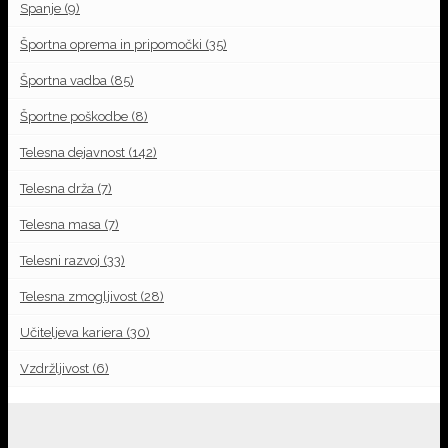
Spanje
(9)
Športna oprema in pripomočki
(35)
Športna vadba
(85)
Športne poškodbe
(8)
Telesna dejavnost
(142)
Telesna drža
(7)
Telesna masa
(7)
Telesni razvoj
(33)
Telesna zmogljivost
(28)
Učiteljeva kariera
(30)
Vzdržljivost
(6)