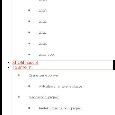
2023
2022
2021
2020
2012-2019
SLOfit nasvet
To smo mi
Znanstvene objave
Aktualne znanstvene objave
Mednarodni projekti
Pretekli mednarodni projekti