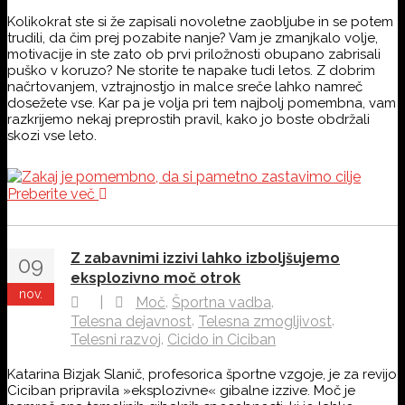
Kolikokrat ste si že zapisali novoletne zaobljube in se potem
trudili, da čim prej pozabite nanje? Vam je zmanjkalo volje,
motivacije in ste zato ob prvi priložnosti obupano zabrisali
puško v koruzo? Ne storite te napake tudi letos. Z dobrim
načrtovanjem, vztrajnostjo in malce sreče lahko namreč
dosežete vse. Kar pa je volja pri tem najbolj pomembna, vam
razkrijemo nekaj preprostih pravil, kako jo boste obdržali
skozi vse leto.
Preberite več
Z zabavnimi izzivi lahko izboljšujemo
09
eksplozivno moč otrok
nov.
,
,
|
Moč
Športna vadba
,
,
Telesna dejavnost
Telesna zmogljivost
,
Telesni razvoj
Cicido in Ciciban
Katarina Bizjak Slanič, profesorica športne vzgoje, je za revijo
Ciciban pripravila »eksplozivne« gibalne izzive. Moč je