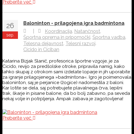
Preberite več
Baloninton - prilagojena igra badmintona
26
,
,
|
Koordinacija
Natančnost
sep.
,
,
Športna oprema in pripomočki
Športna vadba
,
,
Telesna dejavnost
Telesni razvoj
Cicido in Ciciban
Katarina Bizjak Slanič, profesorica športne vzgoje, je za
Cicido, revijo za predšolske otroke, pripravila namig, kako
lahko skupaj z otrokom sami izdelate loparje in jih uporabite
za igranje prilagojenega »badmintona«. Igro je poimenovala
baloninton, saj je perjanice (žogice) nadomestila z baloni.
Kar lotite se dela, saj potrebujete plavalnega črva, lepilni
trak, škarje in pisane balone, da bo bolj zabavno, pa seveda
nekaj volje in potrpljenja. Ampak zabava je zagotovljena!
Preberite več