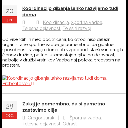
Koordinacijo gibanja lahko razvijamo tudi
20
doma
jan.
,
,
|
Koordinacija
Športna vadba
,
Telesna dejavnost
Telesni razvoj
Ob vikendih in med počitnicami, ko otroci niso deležni
organizirane športne vadbe, je pomembno, da gibalne
sposobnosti razvijajo doma ob vzpodbudi staršev in drugih
članov družine, pa tudi s samostojno gibalno dejavnost,
najbolje v družbi vrstnikov. Vadba naj poteka predvsem na
prostem.
Preberite več
Zakaj je pomembno, da si pametno
28
zastavimo cilje
dec.
,
Gregor Jurak
|
Športna vadba
,
Telesna dejavnost
Odrasli