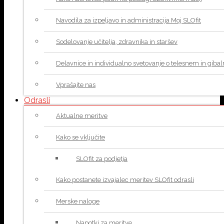
Navodila za izpeljavo in administracija Moj SLOfit
Sodelovanje učitelja, zdravnika in staršev
Delavnice in individualno svetovanje o telesnem in giba
Vprašajte nas
Odrasli
Aktualne meritve
Kako se vključite
SLOfit za podjetja
Kako postanete izvajalec meritev SLOfit odrasli
Merske naloge
Napotki za meritve