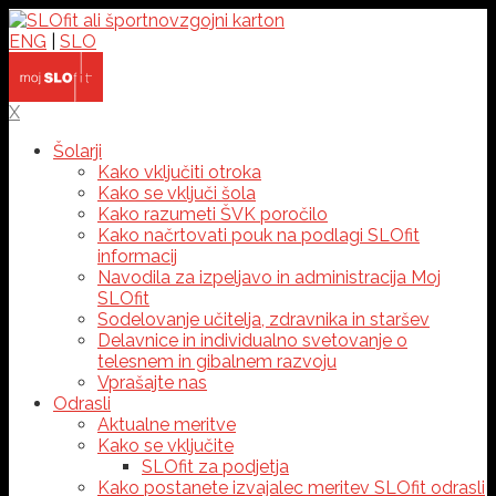
ENG
|
SLO
X
Šolarji
Kako vključiti otroka
Kako se vključi šola
Kako razumeti ŠVK poročilo
Kako načrtovati pouk na podlagi SLOfit
informacij
Navodila za izpeljavo in administracija Moj
SLOfit
Sodelovanje učitelja, zdravnika in staršev
Delavnice in individualno svetovanje o
telesnem in gibalnem razvoju
Vprašajte nas
Odrasli
Aktualne meritve
Kako se vključite
SLOfit za podjetja
Kako postanete izvajalec meritev SLOfit odrasli