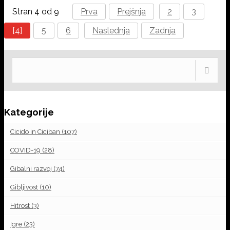
Stran 4 od 9
Prva
Prejšnja
2
3
[4]
5
6
Naslednja
Zadnja
Kategorije
Cicido in Ciciban
(107)
COVID-19
(28)
Gibalni razvoj
(74)
Gibljivost
(10)
Hitrost
(3)
Igre
(23)