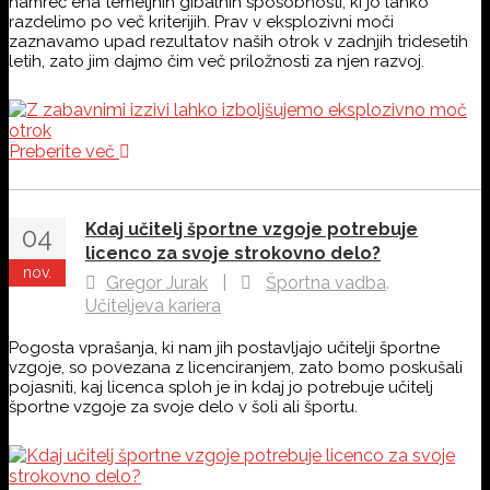
namreč ena temeljnih gibalnih sposobnosti, ki jo lahko
razdelimo po več kriterijih. Prav v eksplozivni moči
zaznavamo upad rezultatov naših otrok v zadnjih tridesetih
letih, zato jim dajmo čim več priložnosti za njen razvoj.
Preberite več
Kdaj učitelj športne vzgoje potrebuje
04
licenco za svoje strokovno delo?
nov.
,
Gregor Jurak
|
Športna vadba
Učiteljeva kariera
Pogosta vprašanja, ki nam jih postavljajo učitelji športne
vzgoje, so povezana z licenciranjem, zato bomo poskušali
pojasniti, kaj licenca sploh je in kdaj jo potrebuje učitelj
športne vzgoje za svoje delo v šoli ali športu.