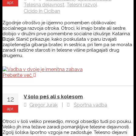
apr.
,
,
Telesna dejavnost
Telesni razvoj
Cicido in Ciciban
Zgodnje otroštvo je izjemno pomemben oblikovalec
socialnega razvoja otroka. Otroci, ki imajo brate ali sestre,
dobijo v družini prve pomembne socialne izkušnje. Katarina
Bizjak Slanič prikazuje, kako poskušata v paru izvajati
zapletenejša gibanja bratec in sestrica, pri tem pa se morata
zaradi različne starosti in telesne višine prilagajati drug
drugemu.
Preberite več
V šolo peš ali s kolesom
12
Gregor Jurak
|
Športna vadba
apr.
Otroci v šoli veliko presedijo, mnogi obsedijo tudi po pouku.
Veliko jih ima težave zaradi pomanjkljive telesne dejavnosti.
Zgolj šolska športno vzgoja ne zadostuje. Telesno dejavni