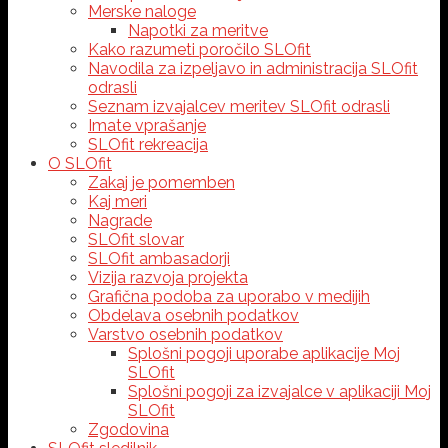
Merske naloge
Napotki za meritve
Kako razumeti poročilo SLOfit
Navodila za izpeljavo in administracija SLOfit
odrasli
Seznam izvajalcev meritev SLOfit odrasli
Imate vprašanje
SLOfit rekreacija
O SLOfit
Zakaj je pomemben
Kaj meri
Nagrade
SLOfit slovar
SLOfit ambasadorji
Vizija razvoja projekta
Grafična podoba za uporabo v medijih
Obdelava osebnih podatkov
Varstvo osebnih podatkov
Splošni pogoji uporabe aplikacije Moj
SLOfit
Splošni pogoji za izvajalce v aplikaciji Moj
SLOfit
Zgodovina