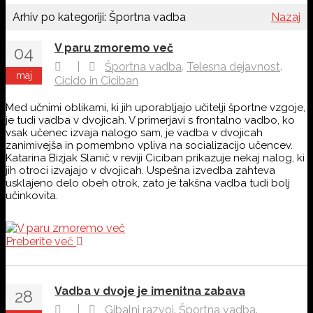
Arhiv po kategoriji:
Športna vadba
Nazaj
V paru zmoremo več
04
,
,
|
Športna vadba
Telesna dejavnost
maj
Cicido in Ciciban
Med učnimi oblikami, ki jih uporabljajo učitelji športne vzgoje,
je tudi vadba v dvojicah. V primerjavi s frontalno vadbo, ko
vsak učenec izvaja nalogo sam, je vadba v dvojicah
zanimivejša in pomembno vpliva na socializacijo učencev.
Katarina Bizjak Slanič v reviji Ciciban prikazuje nekaj nalog, ki
jih otroci izvajajo v dvojicah. Uspešna izvedba zahteva
usklajeno delo obeh otrok, zato je takšna vadba tudi bolj
učinkovita.
Preberite več
Vadba v dvoje je imenitna zabava
28
,
,
|
Gibalni razvoj
Športna vadba