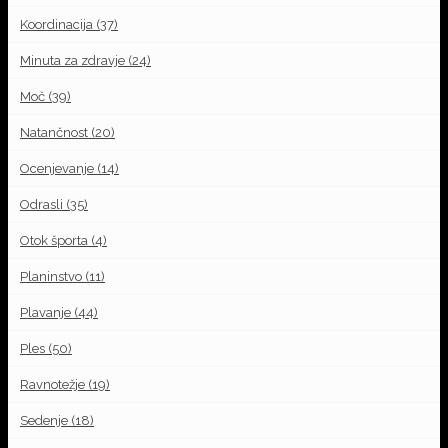
Koordinacija
(37)
Minuta za zdravje
(24)
Moč
(39)
Natančnost
(20)
Ocenjevanje
(14)
Odrasli
(35)
Otok športa
(4)
Planinstvo
(11)
Plavanje
(44)
Ples
(50)
Ravnotežje
(19)
Sedenje
(18)