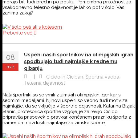
morajo biti tudi pred in po pouku. Pomembna priložnost za
vsakodnevno telesno dejavnost je lahko pot v šolo. Vas
zanima zakaj?
Preberite več
Uspehi naših športnikov na olimpijskih igrah
08
spodbujajo tudi najmlajše k rednemu
mar.
gibanju
,
,
|
Cicido in Ciciban
Športna vadba
Telesna dejavnost
Naši športniki so se vrnili z zimskih olimpijskih iger kar s
sedmimi medaljami. Njihovi uspehi so vedno tudi motiv za
najmlajše, da se vključijo v športne dejavnosti. Katarina Bizjak
Slanič, profesorica športne vzgoje, je za revijo Cicido
pripravila prispevek o pravkar končanem prazniku športa z
namenom navdušiti najmlajše za zimske športe.