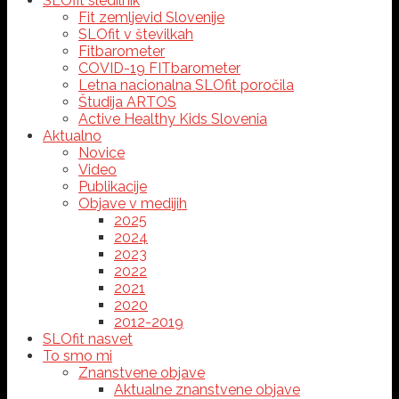
SLOfit sledilnik
Fit zemljevid Slovenije
SLOfit v številkah
Fitbarometer
COVID-19 FITbarometer
Letna nacionalna SLOfit poročila
Študija ARTOS
Active Healthy Kids Slovenia
Aktualno
Novice
Video
Publikacije
Objave v medijih
2025
2024
2023
2022
2021
2020
2012-2019
SLOfit nasvet
To smo mi
Znanstvene objave
Aktualne znanstvene objave