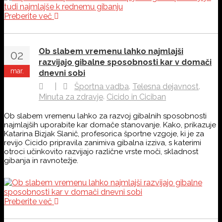
Preberite več
Ob slabem vremenu lahko najmlajši
02
razvijajo gibalne sposobnosti kar v domači
mar.
dnevni sobi
,
,
|
Športna vadba
Telesna dejavnost
,
Minuta za zdravje
Cicido in Ciciban
Ob slabem vremenu lahko za razvoj gibalnih sposobnosti
najmlajših uporabite kar domače stanovanje. Kako, prikazuje
Katarina Bizjak Slanič, profesorica športne vzgoje, ki je za
revijo Cicido pripravila zanimiva gibalna izziva, s katerimi
otroci učinkovito razvijajo različne vrste moči, skladnost
gibanja in ravnotežje.
Preberite več