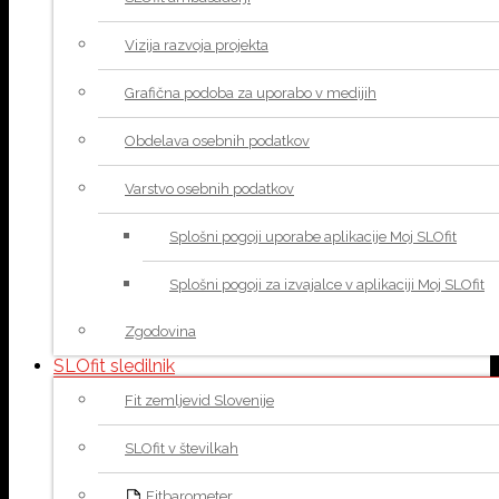
Vizija razvoja projekta
Grafična podoba za uporabo v medijih
Obdelava osebnih podatkov
Varstvo osebnih podatkov
Splošni pogoji uporabe aplikacije Moj SLOfit
Splošni pogoji za izvajalce v aplikaciji Moj SLOfit
Zgodovina
SLOfit sledilnik
Fit zemljevid Slovenije
SLOfit v številkah
Fitbarometer