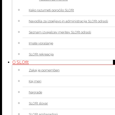
Kako razumeti poročilo SLOfit
Navodila za izpeljavo in administracija SLOfit odrasli
Seznam izvajalcev meritev SLOfit odrasli
Imate vprašanje
SLOfit rekreacija
O SLOfit
Zakaj je pomemben
Kaj meri
Nagrade
SLOfit slovar
SLOfit ambasadorji