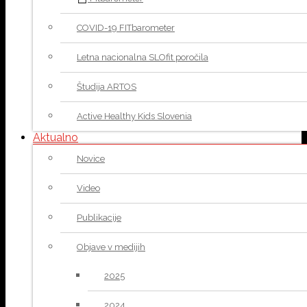
COVID-19 FITbarometer
Letna nacionalna SLOfit poročila
Študija ARTOS
Active Healthy Kids Slovenia
Aktualno
Novice
Video
Publikacije
Objave v medijih
2025
2024