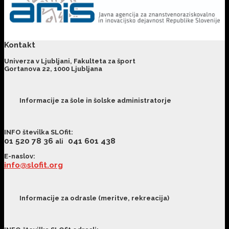
Kontakt
Univerza v Ljubljani, Fakulteta za šport
Gortanova 22, 1000 Ljubljana
Informacije za šole in šolske administratorje
INFO številka SLOfit
:
01 520 78 36
041 601 438
ali
E-naslov:
info@slofit.org
Informacije za odrasle (meritve, rekreacija)