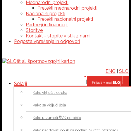
Mednarodni projekti
Pretekli mednarodni projekti
Nacionalni projekti
Pretekli nacionalni projekti
Partnerji in financerji
Storitve
Kontakt - stopite v stik z nami
Pogosta vprašanja in odgovori
ENG
|
SLO
|
Šolarji
Kako vključiti otroka
Kako se vključi šola
Kako razumeti ŠVK poročilo
Kako načrtovati pouk na podlagi SLOfit informacij