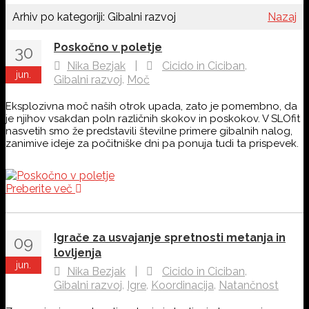
Arhiv po kategoriji:
Gibalni razvoj
Nazaj
Poskočno v poletje
30
,
Nika Bezjak
|
Cicido in Ciciban
jun.
,
Gibalni razvoj
Moč
Eksplozivna moč naših otrok upada, zato je pomembno, da
je njihov vsakdan poln različnih skokov in poskokov. V SLOfit
nasvetih smo že predstavili številne primere gibalnih nalog,
zanimive ideje za počitniške dni pa ponuja tudi ta prispevek.
Preberite več
Igrače za usvajanje spretnosti metanja in
09
lovljenja
jun.
,
Nika Bezjak
|
Cicido in Ciciban
,
,
,
Gibalni razvoj
Igre
Koordinacija
Natančnost