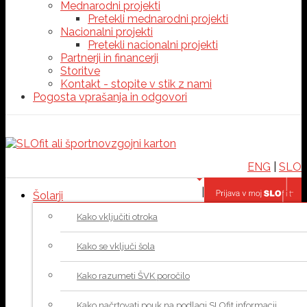
Mednarodni projekti
Pretekli mednarodni projekti
Nacionalni projekti
Pretekli nacionalni projekti
Partnerji in financerji
Storitve
Kontakt - stopite v stik z nami
Pogosta vprašanja in odgovori
ENG
|
SLO
|
Šolarji
Kako vključiti otroka
Kako se vključi šola
Kako razumeti ŠVK poročilo
Kako načrtovati pouk na podlagi SLOfit informacij