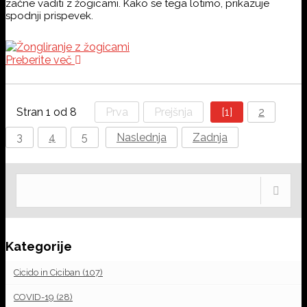
začne vaditi z žogicami. Kako se tega lotimo, prikazuje
spodnji prispevek.
Preberite več
Stran 1 od 8
Prva
Prejšnja
[1]
2
3
4
5
Naslednja
Zadnja
Kategorije
Cicido in Ciciban
(107)
COVID-19
(28)