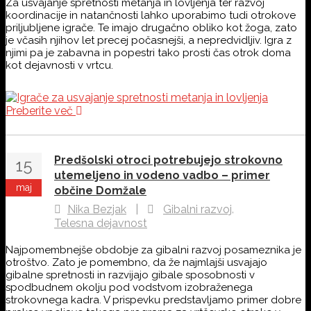
Za usvajanje spretnosti metanja in lovljenja ter razvoj
koordinacije in natančnosti lahko uporabimo tudi otrokove
priljubljene igrače. Te imajo drugačno obliko kot žoga, zato
je včasih njihov let precej počasnejši, a nepredvidljiv. Igra z
njimi pa je zabavna in popestri tako prosti čas otrok doma
kot dejavnosti v vrtcu.
Preberite več
Predšolski otroci potrebujejo strokovno
15
utemeljeno in vodeno vadbo – primer
maj
občine Domžale
,
Nika Bezjak
|
Gibalni razvoj
Telesna dejavnost
Najpomembnejše obdobje za gibalni razvoj posameznika je
otroštvo. Zato je pomembno, da že najmlajši usvajajo
gibalne spretnosti in razvijajo gibale sposobnosti v
spodbudnem okolju pod vodstvom izobraženega
strokovnega kadra. V prispevku predstavljamo primer dobre