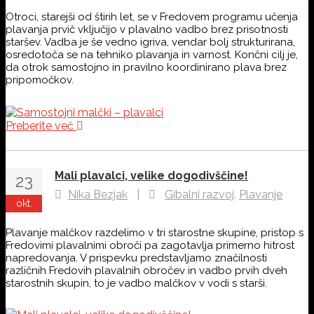
Otroci, starejši od štirih let, se v Fredovem programu učenja
plavanja prvič vključijo v plavalno vadbo brez prisotnosti
staršev. Vadba je še vedno igriva, vendar bolj strukturirana,
osredotoča se na tehniko plavanja in varnost. Končni cilj je,
da otrok samostojno in pravilno koordinirano plava brez
pripomočkov.
Preberite več
Mali plavalci, velike dogodivščine!
23
,
Nika Bezjak
|
Gibalni razvoj
Plavanje
okt.
Plavanje malčkov razdelimo v tri starostne skupine, pristop s
Fredovimi plavalnimi obroči pa zagotavlja primerno hitrost
napredovanja. V prispevku predstavljamo značilnosti
različnih Fredovih plavalnih obročev in vadbo prvih dveh
starostnih skupin, to je vadbo malčkov v vodi s starši.