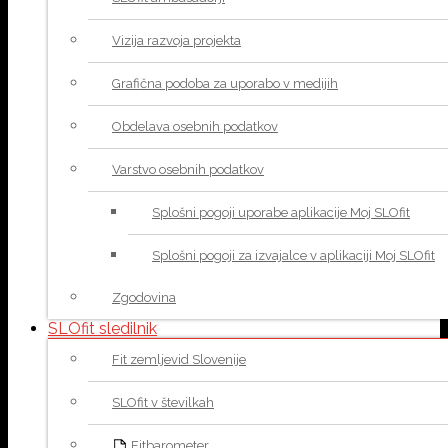
Vizija razvoja projekta
Grafična podoba za uporabo v medijih
Obdelava osebnih podatkov
Varstvo osebnih podatkov
Splošni pogoji uporabe aplikacije Moj SLOfit
Splošni pogoji za izvajalce v aplikaciji Moj SLOfit
Zgodovina
SLOfit sledilnik
Fit zemljevid Slovenije
SLOfit v številkah
Fitbarometer