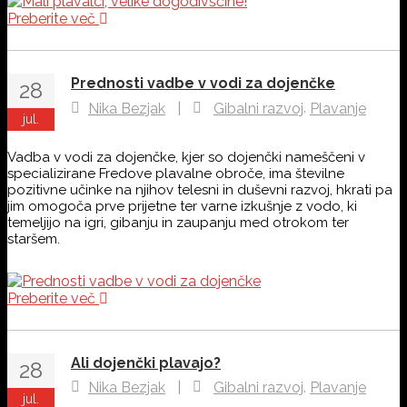
Preberite več
Prednosti vadbe v vodi za dojenčke
28
,
Nika Bezjak
|
Gibalni razvoj
Plavanje
jul.
Vadba v vodi za dojenčke, kjer so dojenčki nameščeni v
specializirane Fredove plavalne obroče, ima številne
pozitivne učinke na njihov telesni in duševni razvoj, hkrati pa
jim omogoča prve prijetne ter varne izkušnje z vodo, ki
temeljijo na igri, gibanju in zaupanju med otrokom ter
staršem.
Preberite več
Ali dojenčki plavajo?
28
,
Nika Bezjak
|
Gibalni razvoj
Plavanje
jul.