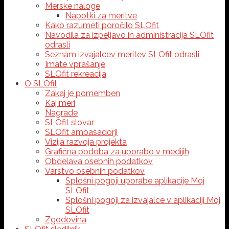
Merske naloge
Napotki za meritve
Kako razumeti poročilo SLOfit
Navodila za izpeljavo in administracija SLOfit
odrasli
Seznam izvajalcev meritev SLOfit odrasli
Imate vprašanje
SLOfit rekreacija
O SLOfit
Zakaj je pomemben
Kaj meri
Nagrade
SLOfit slovar
SLOfit ambasadorji
Vizija razvoja projekta
Grafična podoba za uporabo v medijih
Obdelava osebnih podatkov
Varstvo osebnih podatkov
Splošni pogoji uporabe aplikacije Moj
SLOfit
Splošni pogoji za izvajalce v aplikaciji Moj
SLOfit
Zgodovina