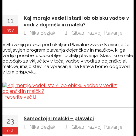
Kaj morajo vedeti starši ob obisku vadbe v
11
vodi z dojenčki in malčki?
nov.
,
Nika Bezjak
|
Gibalni razvoj
Plavanje
V Sloveniji poteka pod okriljem Plavalne zveze Slovenije že
uveljavljen program plavanja dojenčkov in malčkov, ki ga
vodijo posebej usposobljeni učitelji plavanja. Starši, ki se šele
odločajo za vključitev v tečaj vadbe v vodi za dojenčke ali
malčke, imajo številna vprašanja, na katera bomo odgovorili
v tem prispevku.
Preberite več
Samostojni malčki – plavalci
23
,
Nika Bezjak
|
Gibalni razvoj
Plavanje
okt.