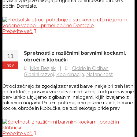
prakse vpeljave takega programa za vrtčevske otroke v
občini Domžale.
Preberite več
Spretnosti z različnimi barvnimi kockami,
11
obroči in klobučki
nov.
,
Nika Bezjak
|
Cicido in Ciciban
,
,
Gibalni razvoj
Koordinacija
Natančnost
Otroci začnejo že zgodaj zaznavati barve, nekje pri treh letih
pa tudi ločijo posamezne barve med seboj. Tudi poznavanje
barv lahko utrjujemo z gibalnimi nalogami, ki jih izvajamo z
rokami in nogami. Pri tem potrebujemo pisane rutice, barvne
kocke, obroče in klobučke, pa tudi selotejp pride prav.
Preberite več