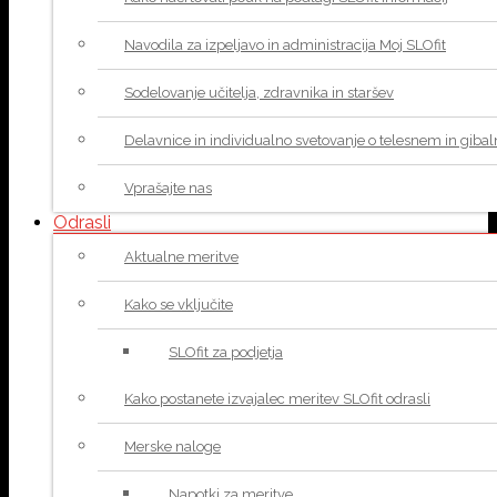
Navodila za izpeljavo in administracija Moj SLOfit
Sodelovanje učitelja, zdravnika in staršev
Delavnice in individualno svetovanje o telesnem in giba
Vprašajte nas
Odrasli
Aktualne meritve
Kako se vključite
SLOfit za podjetja
Kako postanete izvajalec meritev SLOfit odrasli
Merske naloge
Napotki za meritve