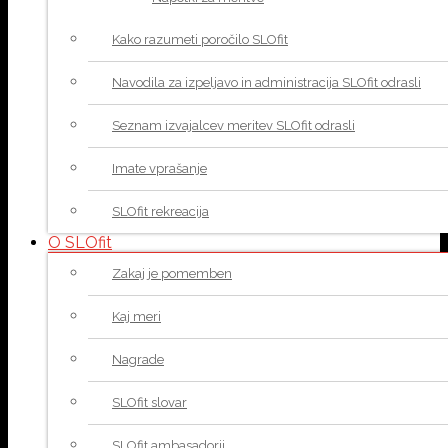
Kako razumeti poročilo SLOfit
Navodila za izpeljavo in administracija SLOfit odrasli
Seznam izvajalcev meritev SLOfit odrasli
Imate vprašanje
SLOfit rekreacija
O SLOfit
Zakaj je pomemben
Kaj meri
Nagrade
SLOfit slovar
SLOfit ambasadorji