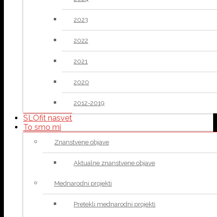
2023
2022
2021
2020
2012-2019
SLOfit nasvet
To smo mi
Znanstvene objave
Aktualne znanstvene objave
Mednarodni projekti
Pretekli mednarodni projekti