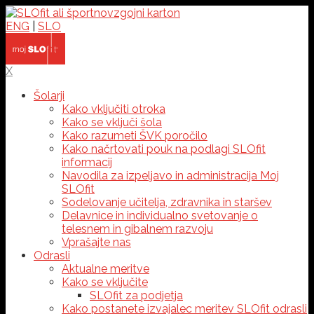
ENG
|
SLO
X
Šolarji
Kako vključiti otroka
Kako se vključi šola
Kako razumeti ŠVK poročilo
Kako načrtovati pouk na podlagi SLOfit
informacij
Navodila za izpeljavo in administracija Moj
SLOfit
Sodelovanje učitelja, zdravnika in staršev
Delavnice in individualno svetovanje o
telesnem in gibalnem razvoju
Vprašajte nas
Odrasli
Aktualne meritve
Kako se vključite
SLOfit za podjetja
Kako postanete izvajalec meritev SLOfit odrasli