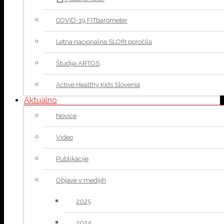
COVID-19 FITbarometer
Letna nacionalna SLOfit poročila
Študija ARTOS
Active Healthy Kids Slovenia
Aktualno
Novice
Video
Publikacije
Objave v medijih
2025
2024