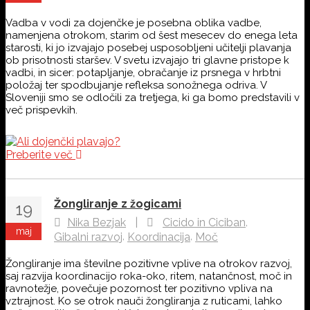
Vadba v vodi za dojenčke je posebna oblika vadbe,
namenjena otrokom, starim od šest mesecev do enega leta
starosti, ki jo izvajajo posebej usposobljeni učitelji plavanja
ob prisotnosti staršev. V svetu izvajajo tri glavne pristope k
vadbi, in sicer: potapljanje, obračanje iz prsnega v hrbtni
položaj ter spodbujanje refleksa sonožnega odriva. V
Sloveniji smo se odločili za tretjega, ki ga bomo predstavili v
več prispevkih.
Preberite več
Žongliranje z žogicami
19
,
Nika Bezjak
|
Cicido in Ciciban
maj
,
,
Gibalni razvoj
Koordinacija
Moč
Žongliranje ima številne pozitivne vplive na otrokov razvoj,
saj razvija koordinacijo roka-oko, ritem, natančnost, moč in
ravnotežje, povečuje pozornost ter pozitivno vpliva na
vztrajnost. Ko se otrok nauči žongliranja z ruticami, lahko