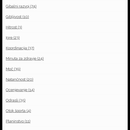
Gibalni razvoj
(74)
Gibljivost
(10)
Hitrost
(3)
Igre
(23)
Koordinacija
(37)
Minuta za zdravje
(24)
Moč
(39)
Natančnost
(20)
Ocenjevanje
(14)
Odrasli
(35)
Otok športa
(4)
Planinstvo
(11)