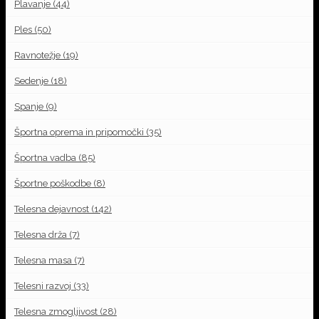
Plavanje
(44)
Ples
(50)
Ravnotežje
(19)
Sedenje
(18)
Spanje
(9)
Športna oprema in pripomočki
(35)
Športna vadba
(85)
Športne poškodbe
(8)
Telesna dejavnost
(142)
Telesna drža
(7)
Telesna masa
(7)
Telesni razvoj
(33)
Telesna zmogljivost
(28)