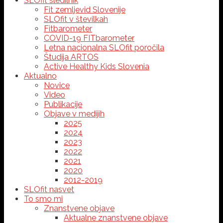
SLOfit sledilnik
Fit zemljevid Slovenije
SLOfit v številkah
Fitbarometer
COVID-19 FITbarometer
Letna nacionalna SLOfit poročila
Študija ARTOS
Active Healthy Kids Slovenia
Aktualno
Novice
Video
Publikacije
Objave v medijih
2025
2024
2023
2022
2021
2020
2012-2019
SLOfit nasvet
To smo mi
Znanstvene objave
Aktualne znanstvene objave