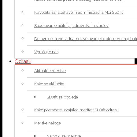
Navodila za izpeljavo in administracija Moj SLOfit
Sodelovanje učitelja, zdravnika in staršev
Delavnice in individualno svetovanje o telesnem in giba
Vprašajte nas
Odrasli
Aktualne meritve
Kako se vključite
SLOfit za podjetja
Kako postanete izvajalec meritev SLOfit odrasli
Merske naloge
Napotki za meritve