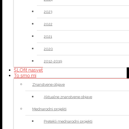
2023
2022
2021
2020
2012-2019
SLOfit nasvet
To smo mi
Znanstvene objave
Aktualne znanstvene objave
Mednarodni projekti
Pretekli mednarodni projekti