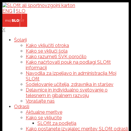
ENG
|
SLO
X
Šolarji
Kako vključiti otroka
Kako se vključi šola
Kako razumeti ŠVK poročilo
Kako načrtovati pouk na podlagi SLOfit
informacij
Navodila za izpeljavo in administracija Moj
SLOfit
Sodelovanje učitelja, zdravnika in staršev
Delavnice in individualno svetovanje o
telesnem in gibalnem razvoju
Vprašajte nas
Odrasli
Aktualne meritve
Kako se vključite
SLOfit za podjetja
Kako postanete izvajalec meritev SLOfit odrasli