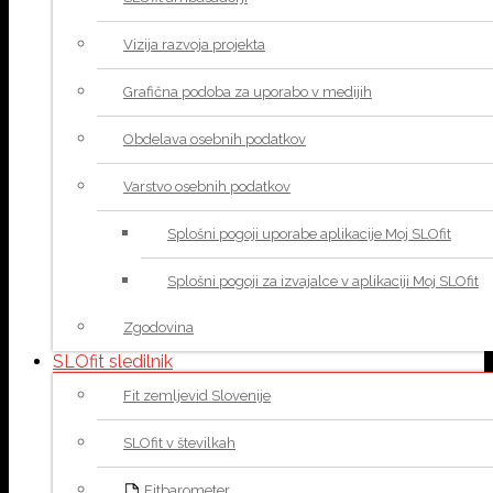
Vizija razvoja projekta
Grafična podoba za uporabo v medijih
Obdelava osebnih podatkov
Varstvo osebnih podatkov
Splošni pogoji uporabe aplikacije Moj SLOfit
Splošni pogoji za izvajalce v aplikaciji Moj SLOfit
Zgodovina
SLOfit sledilnik
Fit zemljevid Slovenije
SLOfit v številkah
Fitbarometer