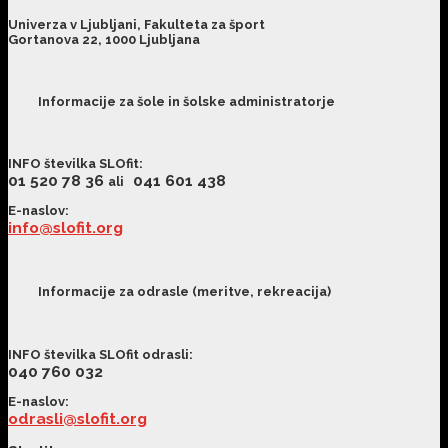
Univerza v Ljubljani, Fakulteta za šport
Gortanova 22, 1000 Ljubljana
Informacije za šole in šolske administratorje
INFO številka SLOfit
:
01 520 78 36
041 601 438
ali
E-naslov:
info@slofit.org
Informacije za odrasle (meritve, rekreacija)
INFO številka SLOfit odrasli
:
040 760 032
E-naslov:
odrasli@slofit.org