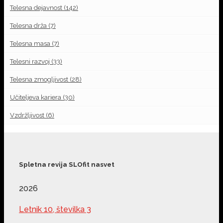
Telesna dejavnost
(142)
Telesna drža
(7)
Telesna masa
(7)
Telesni razvoj
(33)
Telesna zmogljivost
(28)
Učiteljeva kariera
(30)
Vzdržljivost
(6)
Spletna revija SLOfit nasvet
2026
Letnik 10, številka 3