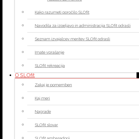
Kako razumeti poročilo SLOfit
Navodila za izpeljavo in administracija SLOfit odrasli
Seznam izvajalcev meritev SLOfit odrasli
Imate vprašanje
SLOfit rekreacija
O SLOfit
Zakaj je pomemben
Kaj meri
Nagrade
SLOfit slovar
SLOfit ambasadorji