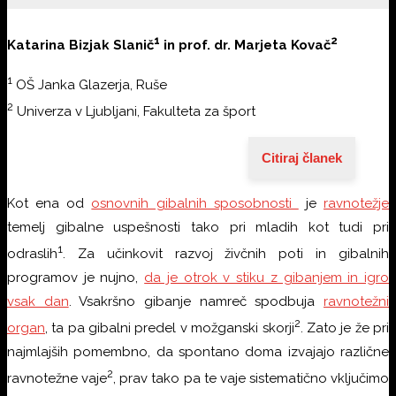
1
2
Katarina Bizjak Slanič
in prof. dr. Marjeta Kovač
1
OŠ Janka Glazerja, Ruše
2
Univerza v Ljubljani, Fakulteta za šport
Citiraj članek
Kot ena od
osnovnih gibalnih sposobnosti
je
ravnotežje
temelj gibalne uspešnosti tako pri mladih kot tudi pri
1
odraslih
. Za učinkovit razvoj živčnih poti in gibalnih
programov je nujno,
da je otrok v stiku z gibanjem in igro
vsak dan
. Vsakršno gibanje namreč spodbuja
ravnotežni
2
organ
, ta pa gibalni predel v možganski skorji
. Zato je že pri
najmlajših pomembno, da spontano doma izvajajo različne
2
ravnotežne vaje
, prav tako pa te vaje sistematično vključimo