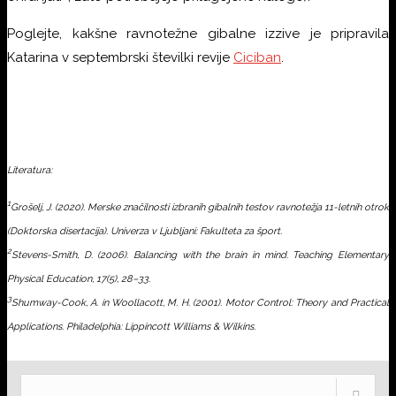
Poglejte, kakšne ravnotežne gibalne izzive je pripravila
Katarina v septembrski številki revije
Ciciban
.
Literatura:
1
Grošelj, J. (2020).
Merske značilnosti izbranih gibalnih testov ravnotežja 11-letnih otrok
(Doktorska disertacija). Univerza v Ljubljani: Fakulteta za šport.
2
Stevens-Smith, D. (2006). Balancing with the brain in mind.
Teaching Elementary
Physical Education, 17
(5), 28–33.
3
Shumway-Cook, A. in Woollacott, M. H. (2001).
Motor Control: Theory and Practical
Applications.
Philadelphia: Lippincott Williams & Wilkins.