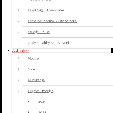
COVID-19 FITbarometer
Letna nacionalna SLOfit poročila
Študija ARTOS
Active Healthy Kids Slovenia
Aktualno
Novice
Video
Publikacije
Objave v medijih
2025
2024