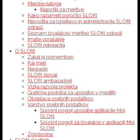
Merske naloge
Napotki za meritve
Kako razumeti poročilo SLOfit
Navodila za izpeljavo in administracija SLOfit
odrasli
Seznam izvajalcev meritev SLOfit odrasli
Imate vprašanje
SLOfit rekreacija
O SLOfit
Zakaj je pomemben
Kaj meri
Nagrade
SLOfit slovar
SLOfit ambasadorji
Vizija razvoja projekta
Grafična podoba za uporabo v medijih
Obdelava osebnih podatkov
Varstvo osebnih podatkov
Splošni pogoji uporabe aplikacije Moj
SLOfit
Splošni pogoji za izvajalce v aplikaciji Moj
SLOfit
Zgodovina