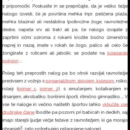
s pripomočki. Poskusite in se prepričajte, da je veliko težje
nalogo izvesti, če je površina mehka (npr. peščena plaža,
mehka blazina) ali nestabilna (polkrožne žoge, ravnotežne
deske, napeta vrv ali trak) ali pa, če nalogo izvajate z
zaprtimi očmi oziroma z rokami krožite bočno izmenično
naprej in nazaj, imate v rokah še žogo, palico ali celo če
žonglirate z ruticami ali jabolki, se podate na
kolesarski
poligon
…
Poleg teh preprostih nalog pa bo otrok razvijal ravnotežje
predvsem z vožnjo s
poganjalčkom, skirojem, kolesom
, rolko,
rolarji (
primer 1
,
primer 2
), s smučanjem, kotalkanjem in
drsanjem, akrobatiko, borilnimi športi, ritmično gimnastiko …. V
vse te naloge in večino naštetih športov lahko
vključite vse
družinske člane
(bodite pa pozorni pri babicah in dedkih, saj
imajo starejši ljudje večje težave z ravnotežjem, ki ga morajo
3
ohranjati
, zato potrebujejo prilagojene naloge).