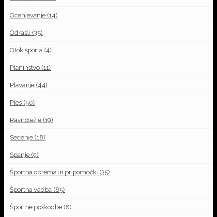
Ocenjevanje
(14)
Odrasli
(35)
Otok športa
(4)
Planinstvo
(11)
Plavanje
(44)
Ples
(50)
Ravnotežje
(19)
Sedenje
(18)
Spanje
(9)
Športna oprema in pripomočki
(35)
Športna vadba
(85)
Športne poškodbe
(8)