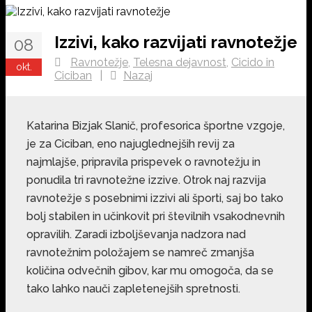
Izzivi, kako razvijati ravnotežje
08
Ravnotežje
,
Telesna dejavnost
,
Cicido in
okt.
Ciciban
|
Nazaj
Katarina Bizjak Slanič, profesorica športne vzgoje,
je za Ciciban, eno najuglednejših revij za
najmlajše, pripravila prispevek o ravnotežju in
ponudila tri ravnotežne izzive. Otrok naj razvija
ravnotežje s posebnimi izzivi ali športi, saj bo tako
bolj stabilen in učinkovit pri številnih vsakodnevnih
opravilih. Zaradi izboljševanja nadzora nad
ravnotežnim položajem se namreč zmanjša
količina odvečnih gibov, kar mu omogoča, da se
tako lahko nauči zapletenejših spretnosti.