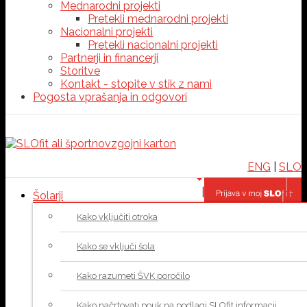
Mednarodni projekti
Pretekli mednarodni projekti
Nacionalni projekti
Pretekli nacionalni projekti
Partnerji in financerji
Storitve
Kontakt - stopite v stik z nami
Pogosta vprašanja in odgovori
ENG
|
SLO
|
Šolarji
Kako vključiti otroka
Kako se vključi šola
Kako razumeti ŠVK poročilo
Kako načrtovati pouk na podlagi SLOfit informacij