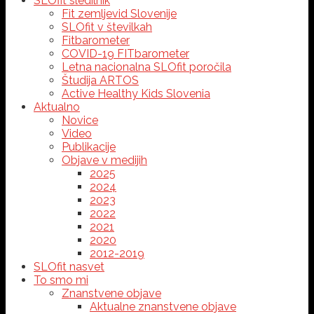
SLOfit sledilnik
Fit zemljevid Slovenije
SLOfit v številkah
Fitbarometer
COVID-19 FITbarometer
Letna nacionalna SLOfit poročila
Študija ARTOS
Active Healthy Kids Slovenia
Aktualno
Novice
Video
Publikacije
Objave v medijih
2025
2024
2023
2022
2021
2020
2012-2019
SLOfit nasvet
To smo mi
Znanstvene objave
Aktualne znanstvene objave