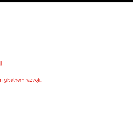
j
t
in gibalnem razvoju