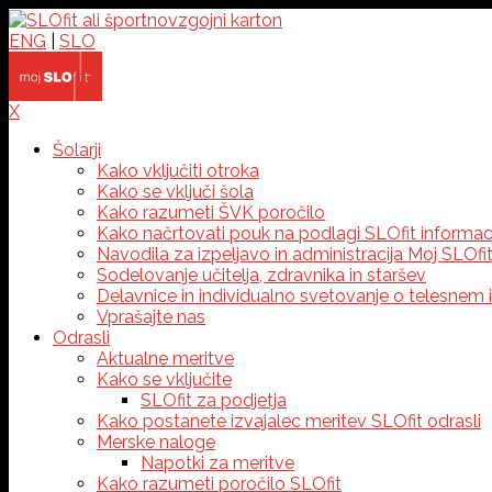
ENG
|
SLO
X
Šolarji
Kako vključiti otroka
Kako se vključi šola
Kako razumeti ŠVK poročilo
Kako načrtovati pouk na podlagi SLOfit informaci
Navodila za izpeljavo in administracija Moj SLOfi
Sodelovanje učitelja, zdravnika in staršev
Delavnice in individualno svetovanje o telesnem 
Vprašajte nas
Odrasli
Aktualne meritve
Kako se vključite
SLOfit za podjetja
Kako postanete izvajalec meritev SLOfit odrasli
Merske naloge
Napotki za meritve
Kako razumeti poročilo SLOfit