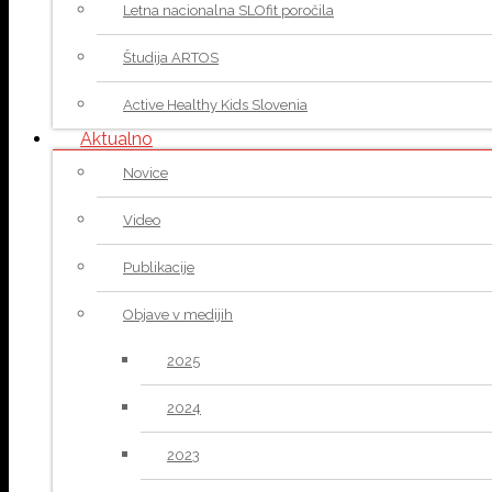
Letna nacionalna SLOfit poročila
Študija ARTOS
Active Healthy Kids Slovenia
Aktualno
Novice
Video
Publikacije
Objave v medijih
2025
2024
2023