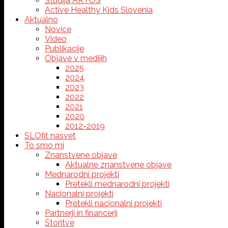
Študija ARTOS
Active Healthy Kids Slovenia
Aktualno
Novice
Video
Publikacije
Objave v medijih
2025
2024
2023
2022
2021
2020
2012-2019
SLOfit nasvet
To smo mi
Znanstvene objave
Aktualne znanstvene objave
Mednarodni projekti
Pretekli mednarodni projekti
Nacionalni projekti
Pretekli nacionalni projekti
Partnerji in financerji
Storitve