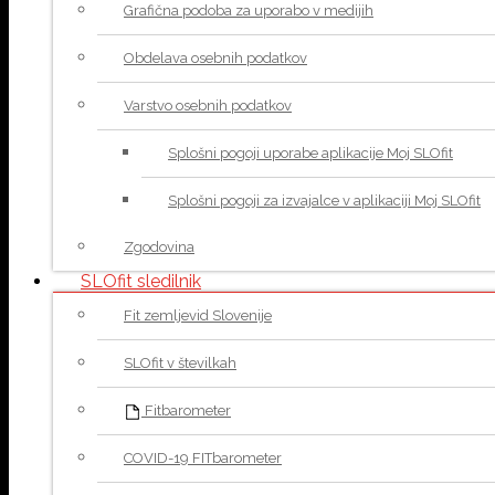
Grafična podoba za uporabo v medijih
Obdelava osebnih podatkov
Varstvo osebnih podatkov
Splošni pogoji uporabe aplikacije Moj SLOfit
Splošni pogoji za izvajalce v aplikaciji Moj SLOfit
Zgodovina
SLOfit sledilnik
Fit zemljevid Slovenije
SLOfit v številkah
Fitbarometer
COVID-19 FITbarometer