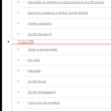
Navodila za izpeljavo in administracija SLOfit odrasli
Seznam izvajalcev meritev SLOfit odrasli
Imate vprašanje
SLOfit rekreacija
O SLOfit
Zakaj je pomemben
Kaj meri
Nagrade
SLOfit slovar
SLOfit ambasadorji
Vizija razvoja projekta