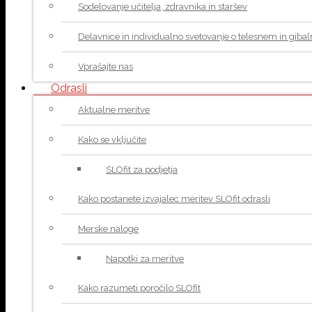
Sodelovanje učitelja, zdravnika in staršev
Delavnice in individualno svetovanje o telesnem in giba
Vprašajte nas
Odrasli
Aktualne meritve
Kako se vključite
SLOfit za podjetja
Kako postanete izvajalec meritev SLOfit odrasli
Merske naloge
Napotki za meritve
Kako razumeti poročilo SLOfit