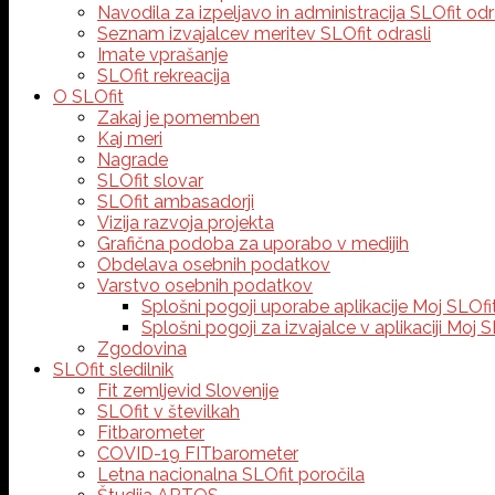
Navodila za izpeljavo in administracija SLOfit odr
Seznam izvajalcev meritev SLOfit odrasli
Imate vprašanje
SLOfit rekreacija
O SLOfit
Zakaj je pomemben
Kaj meri
Nagrade
SLOfit slovar
SLOfit ambasadorji
Vizija razvoja projekta
Grafična podoba za uporabo v medijih
Obdelava osebnih podatkov
Varstvo osebnih podatkov
Splošni pogoji uporabe aplikacije Moj SLOfi
Splošni pogoji za izvajalce v aplikaciji Moj S
Zgodovina
SLOfit sledilnik
Fit zemljevid Slovenije
SLOfit v številkah
Fitbarometer
COVID-19 FITbarometer
Letna nacionalna SLOfit poročila