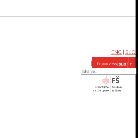
ENG
|
SLO
|