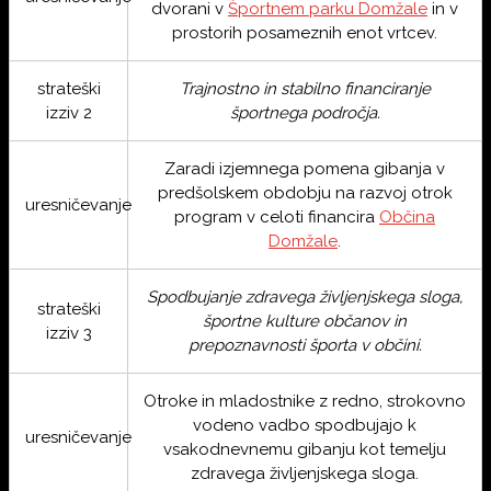
dvorani v
Športnem parku Domžale
in v
prostorih posameznih enot vrtcev.
strateški
Trajnostno in stabilno financiranje
izziv 2
športnega področja.
Zaradi izjemnega pomena gibanja v
predšolskem obdobju na razvoj otrok
uresničevanje
program v celoti financira
Občina
Domžale
.
Spodbujanje zdravega življenjskega sloga,
strateški
športne kulture občanov in
izziv 3
prepoznavnosti športa v občini.
Otroke in mladostnike z redno, strokovno
vodeno vadbo spodbujajo k
uresničevanje
vsakodnevnemu gibanju kot temelju
zdravega življenjskega sloga.