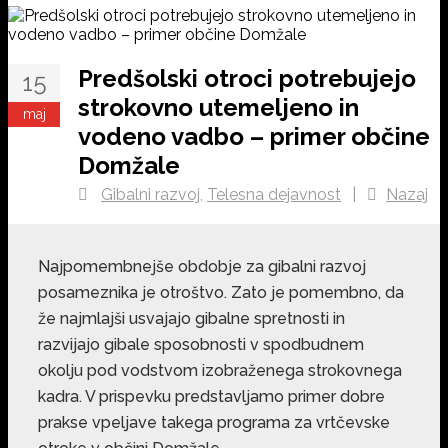
Predšolski otroci potrebujejo
15
strokovno utemeljeno in
maj
vodeno vadbo – primer občine
Domžale
Gibalni razvoj
,
Telesna dejavnost
|
Nazaj
Najpomembnejše obdobje za gibalni razvoj
posameznika je otroštvo. Zato je pomembno, da
že najmlajši usvajajo gibalne spretnosti in
razvijajo gibale sposobnosti v spodbudnem
okolju pod vodstvom izobraženega strokovnega
kadra. V prispevku predstavljamo primer dobre
prakse vpeljave takega programa za vrtčevske