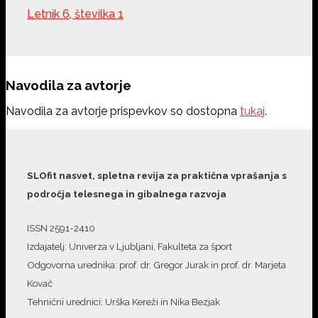
Letnik 6, številka 1
Navodila za avtorje
Navodila za avtorje prispevkov so dostopna
tukaj
.
SLOfit nasvet, spletna revija za praktična vprašanja s
področja telesnega in gibalnega razvoja
ISSN 2591-2410
Izdajatelj: Univerza v Ljubljani, Fakulteta za šport
Odgovorna urednika: prof. dr. Gregor Jurak in prof. dr. Marjeta
Kovač
Tehnični urednici: Urška Kereži in Nika Bezjak