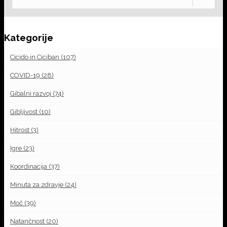
Kategorije
Cicido in Ciciban
(107)
COVID-19
(28)
Gibalni razvoj
(74)
Gibljivost
(10)
Hitrost
(3)
Igre
(23)
Koordinacija
(37)
Minuta za zdravje
(24)
Moč
(39)
Natančnost
(20)