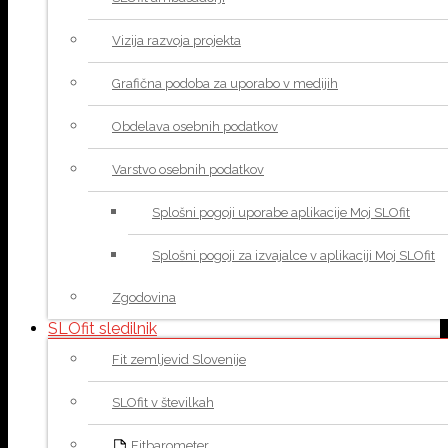
Vizija razvoja projekta
Grafična podoba za uporabo v medijih
Obdelava osebnih podatkov
Varstvo osebnih podatkov
Splošni pogoji uporabe aplikacije Moj SLOfit
Splošni pogoji za izvajalce v aplikaciji Moj SLOfit
Zgodovina
SLOfit sledilnik
Fit zemljevid Slovenije
SLOfit v številkah
Fitbarometer