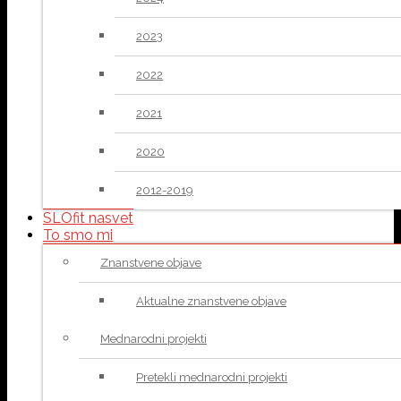
2023
2022
2021
2020
2012-2019
SLOfit nasvet
To smo mi
Znanstvene objave
Aktualne znanstvene objave
Mednarodni projekti
Pretekli mednarodni projekti