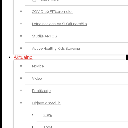
COVID-19 FITbarometer
Letna nacionalna SLOfit poročila
Študija ARTOS
Active Healthy Kids Slovenia
Aktualno
Novice
Video
Publikacije
Objave v medijih
2025
2024