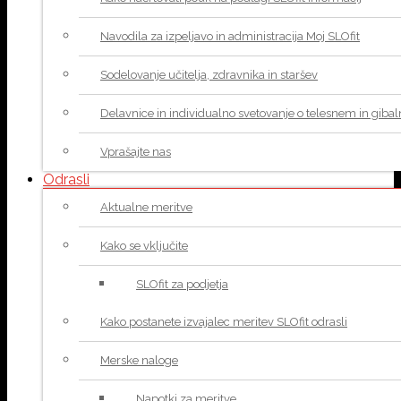
Navodila za izpeljavo in administracija Moj SLOfit
Sodelovanje učitelja, zdravnika in staršev
Delavnice in individualno svetovanje o telesnem in giba
Vprašajte nas
Odrasli
Aktualne meritve
Kako se vključite
SLOfit za podjetja
Kako postanete izvajalec meritev SLOfit odrasli
Merske naloge
Napotki za meritve