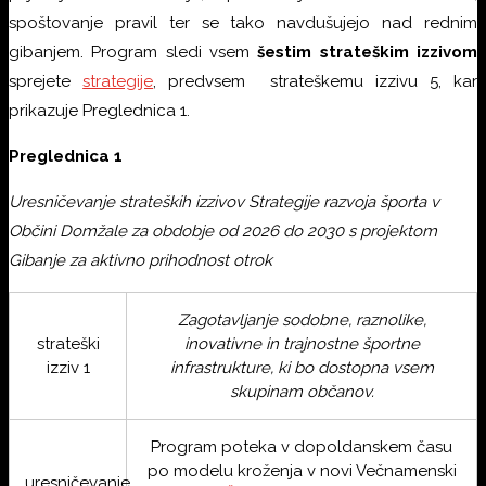
spoštovanje pravil ter se tako navdušujejo nad rednim
gibanjem. Program sledi vsem
šestim strateškim izzivom
sprejete
strategije
, predvsem strateškemu izzivu 5, kar
prikazuje Preglednica 1.
Preglednica 1
Uresničevanje strateških izzivov Strategije razvoja športa v
Občini Domžale za obdobje od 2026 do 2030 s projektom
Gibanje za aktivno prihodnost otrok
Zagotavljanje sodobne, raznolike,
strateški
inovativne in trajnostne športne
izziv 1
infrastrukture, ki bo dostopna vsem
skupinam občanov.
Program poteka v dopoldanskem času
po modelu kroženja v novi Večnamenski
uresničevanje