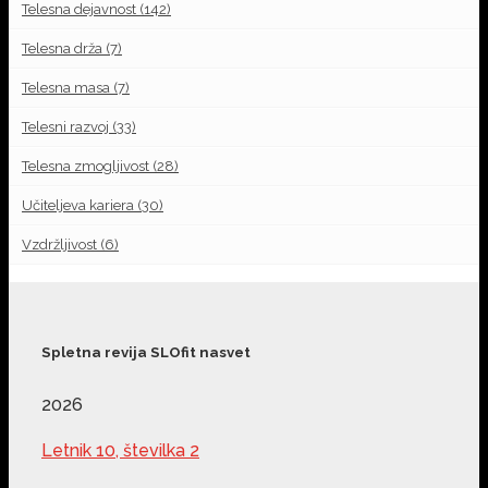
Telesna dejavnost
(142)
Telesna drža
(7)
Telesna masa
(7)
Telesni razvoj
(33)
Telesna zmogljivost
(28)
Učiteljeva kariera
(30)
Vzdržljivost
(6)
Spletna revija SLOfit nasvet
2026
Letnik 10, številka 2