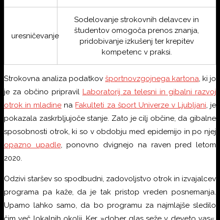
Sodelovanje strokovnih delavcev in
študentov omogoča prenos znanja,
uresničevanje
pridobivanje izkušenj ter krepitev
kompetenc v praksi.
Strokovna analiza podatkov
športnovzgojnega kartona
, ki jo
je za občino pripravil
Laboratorij za telesni in gibalni razvoj
otrok in mladine
na
Fakulteti za šport Univerze v Ljubljani
, je
pokazala zaskrbljujoče stanje. Zato je cilj občine, da gibalne
sposobnosti otrok, ki so v obdobju med epidemijo in po njej
opazno upadle
, ponovno dvignejo na raven pred letom
2020.
Odzivi staršev so spodbudni, zadovoljstvo otrok in izvajalcev
programa pa kaže, da je tak pristop vreden posnemanja.
Upamo lahko samo, da bo programu za najmlajše sledilo
čim več lokalnih okolij. Ker »dober glas seže v deveto vas«,