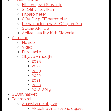
SLOfit sledilnik
Fit zemljevid Slovenije
SLOfit v številkah
Fitbarometer
COVID-19 FITbarometer
Letna nacionalna SLOfit poročila
Študija ARTOS
Active Healthy Kids Slovenia
Aktualno
Novice
Video
Publikacije
Objave v medijih
2025
2024
2023
2022
2021
2020
2012-2019
SLOfit nasvet
To smo mi
Znanstvene objave
Aktualne znanstvene objave