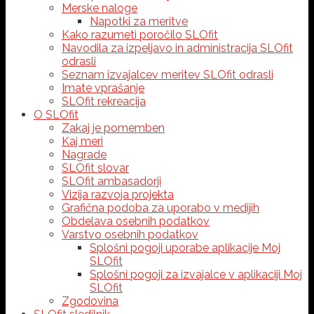
Merske naloge
Napotki za meritve
Kako razumeti poročilo SLOfit
Navodila za izpeljavo in administracija SLOfit
odrasli
Seznam izvajalcev meritev SLOfit odrasli
Imate vprašanje
SLOfit rekreacija
O SLOfit
Zakaj je pomemben
Kaj meri
Nagrade
SLOfit slovar
SLOfit ambasadorji
Vizija razvoja projekta
Grafična podoba za uporabo v medijih
Obdelava osebnih podatkov
Varstvo osebnih podatkov
Splošni pogoji uporabe aplikacije Moj
SLOfit
Splošni pogoji za izvajalce v aplikaciji Moj
SLOfit
Zgodovina