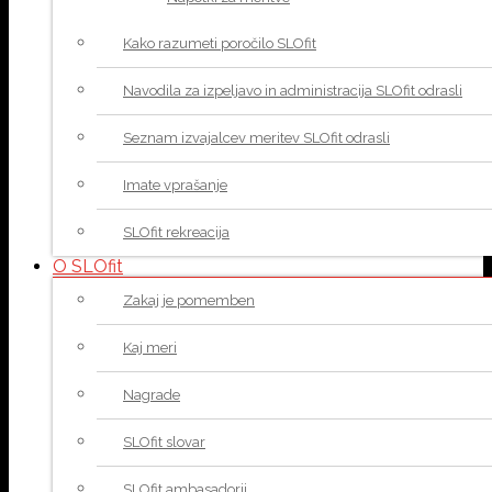
Kako razumeti poročilo SLOfit
Navodila za izpeljavo in administracija SLOfit odrasli
Seznam izvajalcev meritev SLOfit odrasli
Imate vprašanje
SLOfit rekreacija
O SLOfit
Zakaj je pomemben
Kaj meri
Nagrade
SLOfit slovar
SLOfit ambasadorji