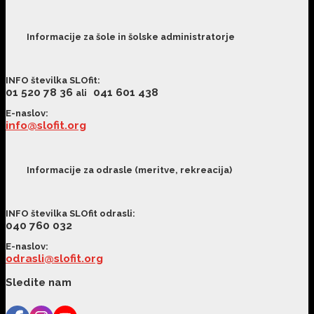
Informacije za šole in šolske administratorje
INFO številka SLOfit
:
01 520 78 36
041 601 438
ali
E-naslov:
info@slofit.org
Informacije za odrasle (meritve, rekreacija)
INFO številka SLOfit odrasli
:
040 760 032
E-naslov:
odrasli@slofit.org
Sledite nam