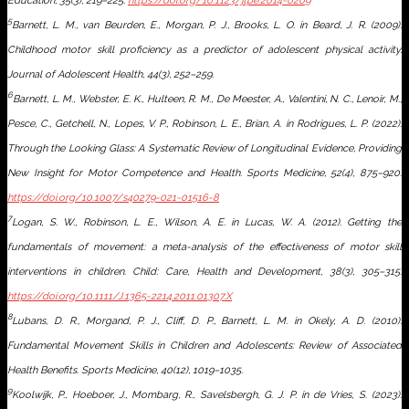
Education, 35
(3), 219–225.
https://doi.org/10.1123/jtpe.2014-0209
5
Barnett, L. M., van Beurden, E., Morgan, P. J., Brooks, L. O. in Beard, J. R. (2009).
Childhood motor skill proficiency as a predictor of adolescent physical activity.
Journal of Adolescent Health, 44
(3), 252–259.
6
Barnett, L. M., Webster, E. K., Hulteen, R. M., De Meester, A., Valentini, N. C., Lenoir, M.,
Pesce, C., Getchell, N., Lopes, V. P., Robinson, L. E., Brian, A. in Rodrigues, L. P. (2022).
Through the Looking Glass: A Systematic Review of Longitudinal Evidence, Providing
New Insight for Motor Competence and Health.
Sports Medicine, 52
(4), 875–920.
https://doi.org/10.1007/s40279-021-01516-8
7
Logan, S. W., Robinson, L. E., Wilson, A. E. in Lucas, W. A. (2012). Getting the
fundamentals of movement: a meta-analysis of the effectiveness of motor skill
interventions in children.
Child: Care, Health and Development, 38
(3), 305–315.
https://doi.org/10.1111/J.1365-2214.2011.01307.X
8
Lubans, D. R., Morgand, P. J., Cliff, D. P., Barnett, L. M. in Okely, A. D. (2010).
Fundamental Movement Skills in Children and Adolescents: Review of Associated
Health Benefits.
Sports Medicine, 40
(12), 1019–1035.
9
Koolwijk, P., Hoeboer, J., Mombarg, R., Savelsbergh, G. J. P. in de Vries, S. (2023).