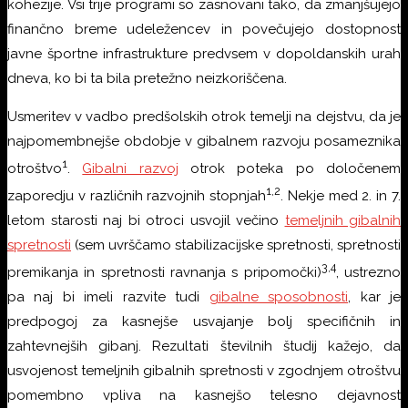
kohezije. Vsi trije programi so zasnovani tako, da zmanjšujejo
finančno breme udeležencev in povečujejo dostopnost
javne športne infrastrukture predvsem v dopoldanskih urah
dneva, ko bi ta bila pretežno neizkoriščena.
Usmeritev v vadbo predšolskih otrok temelji na dejstvu, da je
najpomembnejše obdobje v gibalnem razvoju posameznika
1
otroštvo
.
Gibalni razvoj
otrok poteka po določenem
1,2
zaporedju v različnih razvojnih stopnjah
. Nekje med 2. in 7.
letom starosti naj bi otroci usvojil večino
temeljnih gibalnih
spretnosti
(sem uvrščamo stabilizacijske spretnosti, spretnosti
3,4
premikanja in spretnosti ravnanja s pripomočki)
, ustrezno
pa naj bi imeli razvite tudi
gibalne sposobnosti
, kar je
predpogoj za kasnejše usvajanje bolj specifičnih in
zahtevnejših gibanj. Rezultati številnih študij kažejo, da
usvojenost temeljnih gibalnih spretnosti v zgodnjem otroštvu
pomembno vpliva na kasnejšo telesno dejavnost