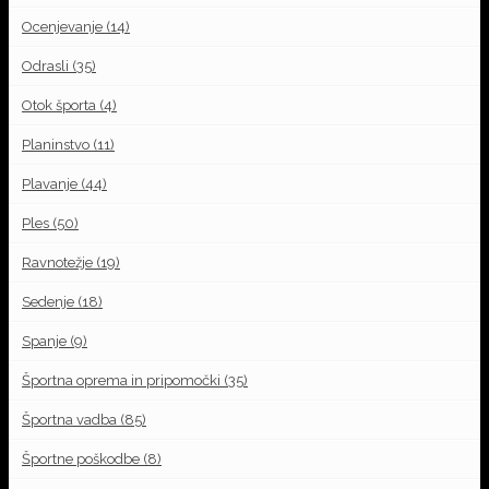
Ocenjevanje
(14)
Odrasli
(35)
Otok športa
(4)
Planinstvo
(11)
Plavanje
(44)
Ples
(50)
Ravnotežje
(19)
Sedenje
(18)
Spanje
(9)
Športna oprema in pripomočki
(35)
Športna vadba
(85)
Športne poškodbe
(8)