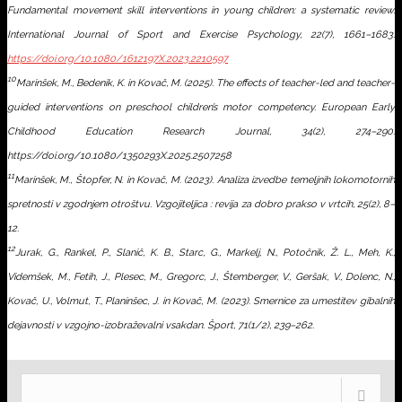
Fundamental movement skill interventions in young children: a systematic review.
International Journal of Sport and Exercise Psychology, 22
(7), 1661–1683.
https://doi.org/10.1080/1612197X.2023.2210597
10
Marinšek, M., Bedenik, K. in Kovač, M. (2025). The effects of teacher-led and teacher-
guided interventions on preschool children’s motor competency.
European Early
Childhood Education Research Journal,
34
(2), 274–290.
https://doi.org/10.1080/1350293X.2025.2507258
11
Marinšek, M., Štopfer, N. in Kovač, M. (2023). Analiza izvedbe temeljnih lokomotornih
spretnosti v zgodnjem otroštvu.
Vzgojiteljica : revija za dobro prakso v vrtcih, 25
(2), 8–
12.
12
Jurak, G., Rankel, P., Slanič, K. B., Starc, G., Markelj, N., Potočnik, Ž. L., Meh, K.,
Videmšek, M., Fetih, J., Plesec, M., Gregorc, J., Štemberger, V., Geršak, V., Dolenc, N.,
Kovač, U., Volmut, T., Planinšec, J. in Kovač, M. (2023). Smernice za umestitev gibalnih
dejavnosti v vzgojno-izobraževalni vsakdan.
Šport,
71
(1/2), 239–262.