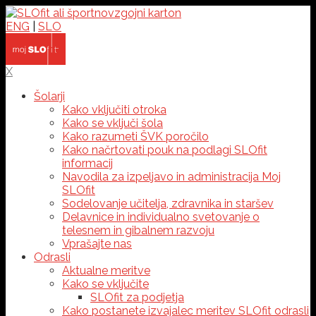
ENG
|
SLO
X
Šolarji
Kako vključiti otroka
Kako se vključi šola
Kako razumeti ŠVK poročilo
Kako načrtovati pouk na podlagi SLOfit
informacij
Navodila za izpeljavo in administracija Moj
SLOfit
Sodelovanje učitelja, zdravnika in staršev
Delavnice in individualno svetovanje o
telesnem in gibalnem razvoju
Vprašajte nas
Odrasli
Aktualne meritve
Kako se vključite
SLOfit za podjetja
Kako postanete izvajalec meritev SLOfit odrasli