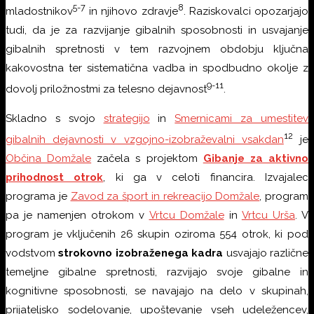
5-7
8
mladostnikov
in njihovo zdravje
. Raziskovalci opozarjajo
tudi, da je za razvijanje gibalnih sposobnosti in usvajanje
gibalnih spretnosti v tem razvojnem obdobju ključna
kakovostna ter sistematična vadba in spodbudno okolje z
9-11
dovolj priložnostmi za telesno dejavnost
.
Skladno s svojo
strategijo
in
Smernicami za umestitev
12
gibalnih dejavnosti v vzgojno-izobraževalni vsakdan
je
Občina Domžale
začela s projektom
Gibanje za aktivno
prihodnost otrok
, ki ga v celoti financira. Izvajalec
programa je
Zavod za šport in rekreacijo Domžale
, program
pa je namenjen otrokom v
Vrtcu Domžale
in
Vrtcu Urša
. V
program je vključenih 26 skupin oziroma 554 otrok, ki pod
vodstvom
strokovno izobraženega kadra
usvajajo različne
temeljne gibalne spretnosti, razvijajo svoje gibalne in
kognitivne sposobnosti, se navajajo na delo v skupinah,
prijateljsko sodelovanje, upoštevanje vseh udeležencev,