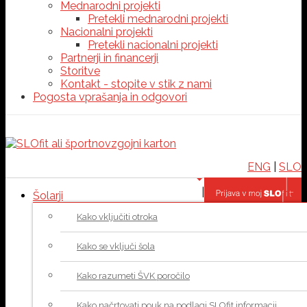
Mednarodni projekti
Pretekli mednarodni projekti
Nacionalni projekti
Pretekli nacionalni projekti
Partnerji in financerji
Storitve
Kontakt - stopite v stik z nami
Pogosta vprašanja in odgovori
ENG
|
SLO
|
Šolarji
Kako vključiti otroka
Kako se vključi šola
Kako razumeti ŠVK poročilo
Kako načrtovati pouk na podlagi SLOfit informacij