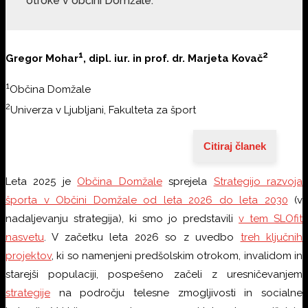
otroke v občini Domžale.
1
2
Gregor Mohar
, dipl. iur. in prof. dr. Marjeta Kovač
1
Občina Domžale
2
Univerza v Ljubljani, Fakulteta za šport
Citiraj članek
Leta 2025 je
Občina Domžale
sprejela
Strategijo razvoja
športa v Občini Domžale od leta 2026 do leta 2030
(v
nadaljevanju strategija), ki smo jo predstavili
v tem SLOfit
nasvetu
. V začetku leta 2026 so z uvedbo
treh ključnih
projektov
, ki so namenjeni predšolskim otrokom, invalidom in
starejši populaciji, pospešeno začeli z uresničevanjem
strategije
na področju telesne zmogljivosti in socialne