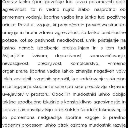
Čeprav lahko šport povečuje tudi raven posameznih oblik
agresivnosti, to ni vedno nujno slabo, nasprotno, ob
primernem vodenju športne vadbe ima lahko tudi pozitivne
učinke. Rezultat vzgoje, ki premočno in preveč vsestransko
omejuje in hromi zdravo agresivnost, so lahko osebnostne
poteze, kot so pasivnost, neodločnost, umik, pristajanje na
lastno nemoč, izogibanje preizkušnjam in s tem tudi
življenjskim izzivom, depresivnost, samozaničevanje,
nevoščljivost, prepirljivost, komolčarstvo. Primerno
organizirana športna vadba lahko zmanjša negativen vpliv
takih zaviralnih vzgojnih sporočil, ker sodelovanje s skupino
in prilagajanje skupini že samo po sebi predstavlja dejavno
uveljavitev v prostoru. Otroci in mladostniki lahko dobijo
takšne spodbudne izkušnje s konstruktivno agresivnostjo in
zdravo samouveljavitvijo prek šolskih športnih tekmovanj, ki
so pomembna nadgradnja športne vzgoje. S pravilno
vodenim procesom lahko otrok oziroma mladostnik razvija