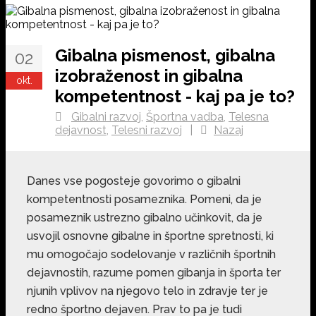
Gibalna pismenost, gibalna
02
izobraženost in gibalna
okt.
kompetentnost - kaj pa je to?
Gibalni razvoj
,
Športna vadba
,
Telesna
dejavnost
,
Telesni razvoj
|
Nazaj
Danes vse pogosteje govorimo o gibalni
kompetentnosti posameznika. Pomeni, da je
posameznik ustrezno gibalno učinkovit, da je
usvojil osnovne gibalne in športne spretnosti, ki
mu omogočajo sodelovanje v različnih športnih
dejavnostih, razume pomen gibanja in športa ter
njunih vplivov na njegovo telo in zdravje ter je
redno športno dejaven. Prav to pa je tudi