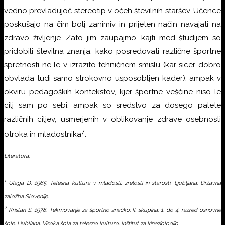
vedno prevladujoč stereotip v očeh številnih staršev. Učence
poskušajo na čim bolj zanimiv in prijeten način navajati na
zdravo življenje. Zato jim zaupajmo, kajti med študijem so
pridobili številna znanja, kako posredovati različne športne
spretnosti ne le v izrazito tehničnem smislu (kar sicer dobro
obvlada tudi samo strokovno usposobljen kader), ampak v
okviru pedagoških kontekstov, kjer športne veščine niso le
cilj sam po sebi, ampak so sredstvo za dosego palete
različnih ciljev, usmerjenih v oblikovanje zdrave osebnosti
7
otroka in mladostnika
.
Literatura:
1
Ulaga D. 1965. Telesna kultura v mladosti, zrelosti in starosti. Ljubljana: Državna
založba Slovenije.
2
Kristan S. 1978. Tekmovanje za športno značko: II. skupina: 1. do 4. razred osnovne
šole. Ljubljana: Visoka šola za telesno kulturo, Inštitut za kineziologijo.