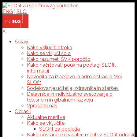
ENG
|
SLO
X
Šolarji
Kako vključiti otroka
Kako se vključi šola
Kako razumeti ŠVK poročilo
Kako načrtovati pouk na podlagi SLOfit
informacij
Navodila za izpeljavo in administracija Moj
SLOfit
Sodelovanje učitelja, zdravnika in staršev
Delavnice in individualno svetovanje o
telesnem in gibalnem razvoju
Vprašajte nas
Odrasli
Aktualne meritve
Kako se vključite
SLOfit za podjetja
Kako postanete izvajalec meritev SLOfit odrasli