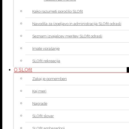
Kako razumeti poročilo SLOfit
Navodila za izpeljavo in administracija SLOfit odrasli
Seznam izvajalcev meritev SLOfit odrasli
Imate vprašanje
SLOfit rekreacija
O SLOfit
Zakaj je pomemben
Kaj meri
Nagrade
SLOfit slovar
SLOfit ambasadorji