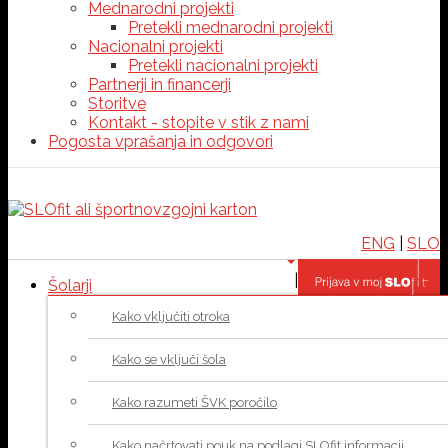
Mednarodni projekti
Pretekli mednarodni projekti
Nacionalni projekti
Pretekli nacionalni projekti
Partnerji in financerji
Storitve
Kontakt - stopite v stik z nami
Pogosta vprašanja in odgovori
ENG
|
SLO
|
Šolarji
Kako vključiti otroka
Kako se vključi šola
Kako razumeti ŠVK poročilo
Kako načrtovati pouk na podlagi SLOfit informacij