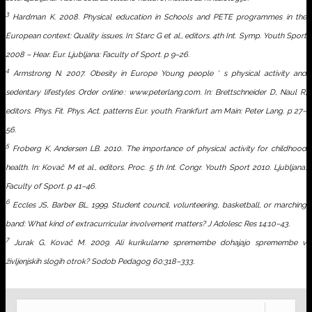
3
Hardman K. 2008. Physical education in Schools and PETE programmes in the
European context: Quality issues. In: Starc G et al., editors. 4th Int. Symp. Youth Sport
2008 – Hear. Eur. Ljubljana: Faculty of Sport. p 9–26.
4
Armstrong N. 2007. Obesity in Europe Young people ‘ s physical activity and
sedentary lifestyles Order online : www.peterlang.com. In: Brettschneider D, Naul R,
editors. Phys. Fit. Phys. Act. patterns Eur. youth. Frankfurt am Main: Peter Lang. p 27–
56.
5
Froberg K, Andersen LB. 2010. The importance of physical activity for childhood
health. In: Kovač M et al., editors. Proc. 5 th Int. Congr. Youth Sport 2010. Ljubljana:
Faculty of Sport. p 41–46.
6
Eccles JS, Barber BL. 1999. Student council, volunteering, basketball, or marching
band: What kind of extracurricular involvement matters? J Adolesc Res 14:10–43.
7
Jurak G, Kovač M. 2009. Ali kurikularne spremembe dohajajo spremembe v
življenjskih slogih otrok? Sodob Pedagog 60:318–333.