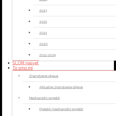
2023
2022
2021
2020
2012-2019
SLOfit nasvet
To smo mi
Znanstvene objave
Aktualne znanstvene objave
Mednarodni projekti
Pretekli mednarodni projekti