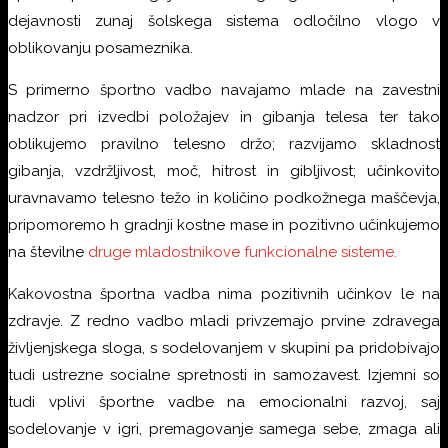
dejavnosti zunaj šolskega sistema odločilno vlogo v
oblikovanju posameznika.
S primerno športno vadbo navajamo mlade na zavestni
nadzor pri izvedbi položajev in gibanja telesa ter tako
oblikujemo pravilno telesno držo; razvijamo skladnost
gibanja, vzdržljivost, moč, hitrost in gibljivost; učinkovito
uravnavamo telesno težo in količino podkožnega maščevja,
pripomoremo h gradnji kostne mase in pozitivno učinkujemo
na številne
druge mladostnikove funkcionalne sisteme.
Kakovostna športna vadba nima pozitivnih učinkov le na
zdravje. Z redno vadbo mladi privzemajo prvine zdravega
življenjskega sloga, s sodelovanjem v skupini pa pridobivajo
tudi ustrezne socialne spretnosti in samozavest. Izjemni so
tudi vplivi športne vadbe na emocionalni razvoj, saj
sodelovanje v igri, premagovanje samega sebe, zmaga ali