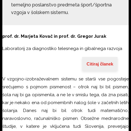
temeljno poslanstvo predmeta šport/športna
vzgoja v šolskem sistemu.
prof. dr. Marjeta Kovač in prof. dr. Gregor Jurak
Laboratorij za diagnostiko telesnega in gibalnega razvoja
Citiraj članek
V vzgojno-izobraževalnem sistemu se starši vse pogosteje
srečujemo s pojmom pismenost – otrok naj bi bil pismen,
šola naj bi ga opismenila, a ne le v smislu tega, da zna pisati,
kar je nekako ena od pomembnih nalog šole v začetnih letih
šolanja. Danes naj bi bil otrok tudi matematično,
naravoslovno, računalniško pismen. Obsežne mednarodne
študije, v katere je vključena tudi Slovenija, preverjajo