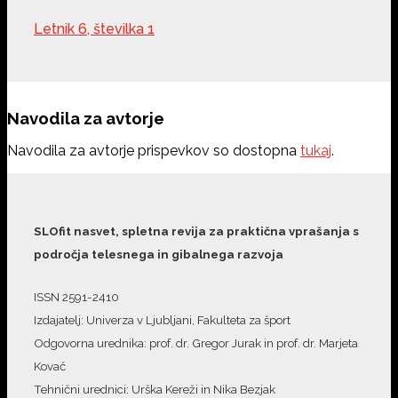
Letnik 6, številka 1
Navodila za avtorje
Navodila za avtorje prispevkov so dostopna
tukaj
.
SLOfit nasvet, spletna revija za praktična vprašanja s
področja telesnega in gibalnega razvoja
ISSN 2591-2410
Izdajatelj: Univerza v Ljubljani, Fakulteta za šport
Odgovorna urednika: prof. dr. Gregor Jurak in prof. dr. Marjeta
Kovač
Tehnični urednici: Urška Kereži in Nika Bezjak