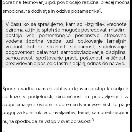
poraz na tekmovanju ipd. povzročajo različna, precej močna
5
emocionalna doživetja in odzive posameznika
.
V času, ko se sprašujemo, kam so »izginile« vrednote
oziroma ali jih je sploh še mogoče posredovati mladim,
postaja vse pomembnejše poslanstvo strokovno
vodene športne vadbe tudi oblikovanje temeljnih
vrednot, kot so strpnost, solidarnost, sodelovanje,
odgovornost, delavnost, samoobvladovanje, disciplina,
samozavest, spoštovanje pravil, poštenost, kritičnost,
predvidevanje posledic lastnih dejanj, odnos do narave.
Športna vadba namreč zahteva dejaven pristop k okolju, ki
se kaže v podjetnosti, dinamičnosti in pripravljenosti za
spoprijemanje z ovirami in obremenitvami vseh vrst. To pa je
pogoj za konstruktivno uveljavitev, temelj samorealizacije in
6
nujna spodbuda za vstop v svet odraslosti
.