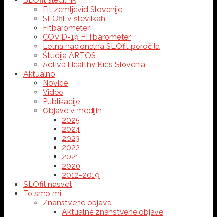
SLOfit sledilnik
Fit zemljevid Slovenije
SLOfit v številkah
Fitbarometer
COVID-19 FITbarometer
Letna nacionalna SLOfit poročila
Študija ARTOS
Active Healthy Kids Slovenia
Aktualno
Novice
Video
Publikacije
Objave v medijih
2025
2024
2023
2022
2021
2020
2012-2019
SLOfit nasvet
To smo mi
Znanstvene objave
Aktualne znanstvene objave