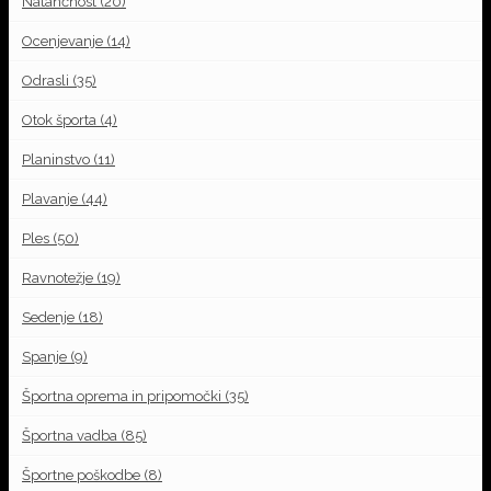
Natančnost
(20)
Ocenjevanje
(14)
Odrasli
(35)
Otok športa
(4)
Planinstvo
(11)
Plavanje
(44)
Ples
(50)
Ravnotežje
(19)
Sedenje
(18)
Spanje
(9)
Športna oprema in pripomočki
(35)
Športna vadba
(85)
Športne poškodbe
(8)