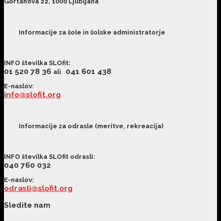
Gortanova 22, 1000 Ljubljana
Informacije za šole in šolske administratorje
INFO številka SLOfit
:
01 520 78 36
041 601 438
ali
E-naslov:
info@slofit.org
Informacije za odrasle (meritve, rekreacija)
INFO številka SLOfit odrasli
:
040 760 032
E-naslov:
odrasli@slofit.org
Sledite nam