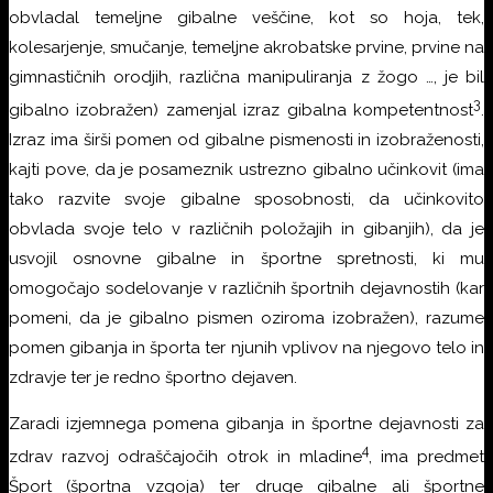
obvladal temeljne gibalne veščine, kot so hoja, tek,
kolesarjenje, smučanje, temeljne akrobatske prvine, prvine na
gimnastičnih orodjih, različna manipuliranja z žogo …, je bil
3
gibalno izobražen) zamenjal izraz gibalna kompetentnost
.
Izraz ima širši pomen od gibalne pismenosti in izobraženosti,
kajti pove, da je posameznik ustrezno gibalno učinkovit (ima
tako razvite svoje gibalne sposobnosti, da učinkovito
obvlada svoje telo v različnih položajih in gibanjih), da je
usvojil osnovne gibalne in športne spretnosti, ki mu
omogočajo sodelovanje v različnih športnih dejavnostih (kar
pomeni, da je gibalno pismen oziroma izobražen), razume
pomen gibanja in športa ter njunih vplivov na njegovo telo in
zdravje ter je redno športno dejaven.
Zaradi izjemnega pomena gibanja in športne dejavnosti za
4
zdrav razvoj odraščajočih otrok in mladine
, ima predmet
Šport (športna vzgoja) ter druge gibalne ali športne