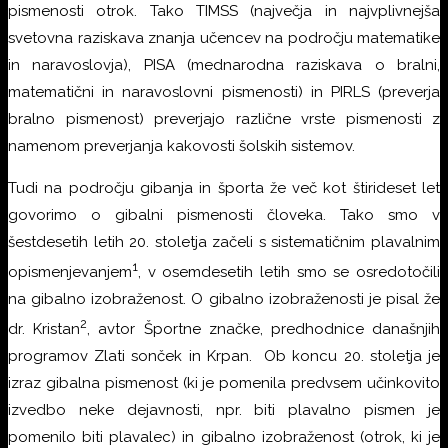
pismenosti otrok. Tako TIMSS (največja in najvplivnejša
svetovna raziskava znanja učencev na področju matematike
in naravoslovja), PISA (mednarodna raziskava o bralni,
matematični in naravoslovni pismenosti) in PIRLS (preverja
bralno pismenost) preverjajo različne vrste pismenosti z
namenom preverjanja kakovosti šolskih sistemov.
Tudi na področju gibanja in športa že več kot štirideset let
govorimo o gibalni pismenosti človeka. Tako smo v
šestdesetih letih 20. stoletja začeli s sistematičnim plavalnim
1
opismenjevanjem
, v osemdesetih letih smo se osredotočili
na gibalno izobraženost. O gibalno izobraženosti je pisal že
2
dr. Kristan
, avtor Športne značke, predhodnice današnjih
programov Zlati sonček in Krpan. Ob koncu 20. stoletja je
izraz gibalna pismenost (ki je pomenila predvsem učinkovito
izvedbo neke dejavnosti, npr. biti plavalno pismen je
pomenilo biti plavalec) in gibalno izobraženost (otrok, ki je