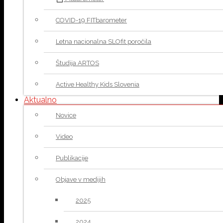
COVID-19 FITbarometer
Letna nacionalna SLOfit poročila
Študija ARTOS
Active Healthy Kids Slovenia
Aktualno
Novice
Video
Publikacije
Objave v medijih
2025
2024