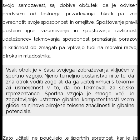
svojo samozavest, saj dobiva občutek, da je odvisen
predvsem od lastnega prizadevanja, hkrati pa zna
ovrednotiti svoje sposobnosti in omejitve. Spoštovanje pravil
poštene igre, razumevanje in spoštovanje različnosti
udeležencev tekmovanja, sposobnost prenašanja porazov
in kritičnost ob zmagah pa vplivajo tudi na moralni razvoj
otroka in mladostnika.
Vsak otrok je v času svojega izobraževanja vključen v
športno vzgojo. Njeno temeljno poslanstvo ni le to, da
zna otrok voditi žogo ali da ga učitelj »muči s tekom«
ali usmerjenost v to, da bo tekmoval za šolsko
reprezentanco. Športna vzgoja je mnogo več. Je
zagotavljanje ustrezne gibalne kompetentnosti vsem
glede na njihove prirojene telesne značilnosti in gibalne
potenciale.
Zato učitelji ne poučujejo le športnih spretnosti, kar je še