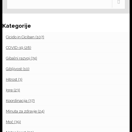
Kategorije
Cicido in Ciciban
(107)
COVID-19
(28)
Gibalni razvoj
(74)
Gibljivost
(10)
Hitrost
(3)
Igre
(23)
Koordinacija
(37)
Minuta za zdravje
(24)
Moč
(39)