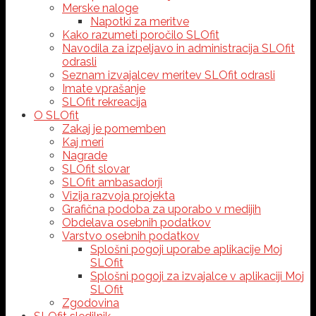
Merske naloge
Napotki za meritve
Kako razumeti poročilo SLOfit
Navodila za izpeljavo in administracija SLOfit
odrasli
Seznam izvajalcev meritev SLOfit odrasli
Imate vprašanje
SLOfit rekreacija
O SLOfit
Zakaj je pomemben
Kaj meri
Nagrade
SLOfit slovar
SLOfit ambasadorji
Vizija razvoja projekta
Grafična podoba za uporabo v medijih
Obdelava osebnih podatkov
Varstvo osebnih podatkov
Splošni pogoji uporabe aplikacije Moj
SLOfit
Splošni pogoji za izvajalce v aplikaciji Moj
SLOfit
Zgodovina