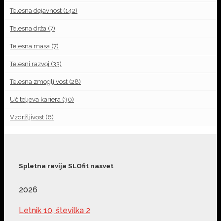
Telesna dejavnost
(142)
Telesna drža
(7)
Telesna masa
(7)
Telesni razvoj
(33)
Telesna zmogljivost
(28)
Učiteljeva kariera
(30)
Vzdržljivost
(6)
Spletna revija SLOfit nasvet
2026
Letnik 10, številka 2