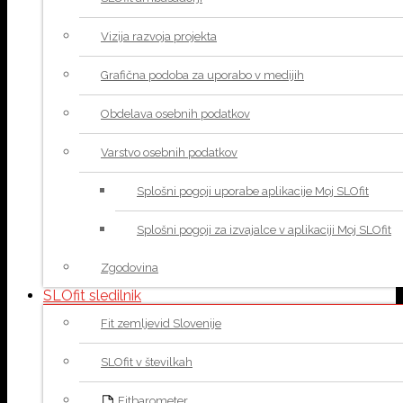
Vizija razvoja projekta
Grafična podoba za uporabo v medijih
Obdelava osebnih podatkov
Varstvo osebnih podatkov
Splošni pogoji uporabe aplikacije Moj SLOfit
Splošni pogoji za izvajalce v aplikaciji Moj SLOfit
Zgodovina
SLOfit sledilnik
Fit zemljevid Slovenije
SLOfit v številkah
Fitbarometer