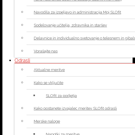
Navodila za izpeljavo in administracija Moj SLOfit
Sodelovanje učitelja, zdravnika in staršev
Delavnice in individualno svetovanje o telesnem in giba
Vprašajte nas
Odrasli
Aktualne meritve
Kako se vključite
SLOfit za podjetja
Kako postanete izvajalec meritev SLOfit odrasli
Merske naloge
Napotki za meritve